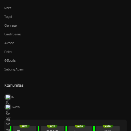
Race
Togel
Olahraga
Crash Game
Arcade
Poker
E-Sports
Sabung Ayam
Komunitas
IG
Twitter