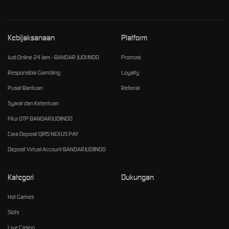
Kebijaksanaan
Platform
Judi Online 24 Jam - BANDAR JUDI INDO
Promosi
Responsible Gambling
Loyalty
Pusat Bantuan
Referral
Syarat dan Ketentuan
Fitur OTP BANDARJUDIINDO
Cara Deposit QRIS NEXUS PAY
Deposit Virtual Account BANDARJUDIINDO
Kategori
Dukungan
Hot Games
Slots
Live Casino