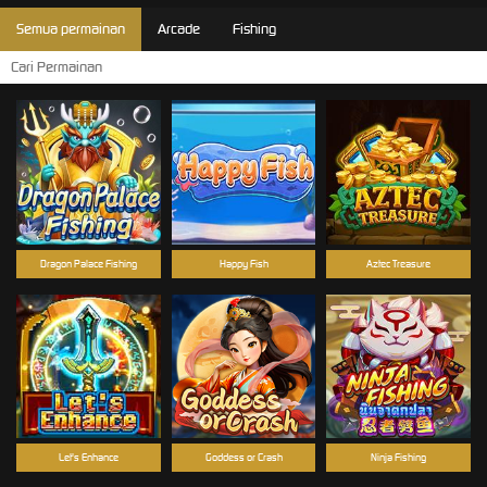
Semua permainan
Arcade
Fishing
Dragon Palace Fishing
Happy Fish
Aztec Treasure
Let's Enhance
Goddess or Crash
Ninja Fishing