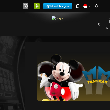
Main di Telegram
HOT