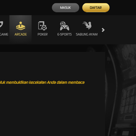
MASUK
DAFTAR
 GAME
ARCADE
POKER
E-SPORTS
SABUNG AYAM
PROMOSI
 untuk membuktikan kecekatan Anda dalam membaca