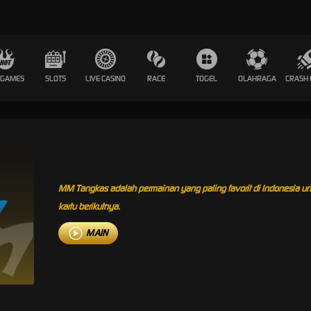
 GAMES
SLOTS
LIVE CASINO
RACE
TOGEL
OLAHRAGA
CRASH
MM Tangkas adalah permainan yang paling favorit di Indonesia
kartu berikutnya.
MAIN