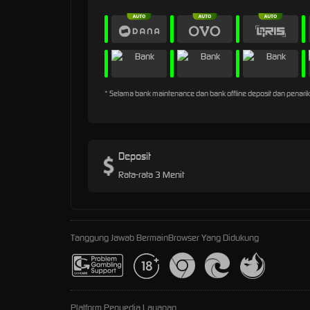
* Selama bank maintenance dan bank offline deposit dan penarik
Deposit
Rata-rata 3 Menit
Tanggung Jawab Bermain
Browser Yang Didukung
Platform Penyedia Layanan