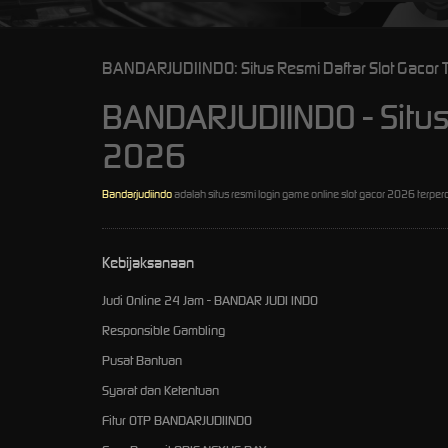
BANDARJUDIINDO: Situs Resmi Daftar Slot Gaco
BANDARJUDIINDO - Situs
2026
Bandarjudiindo
adalah situs resmi login game online slot gacor 2026 terpercay
Kebijaksanaan
Judi Online 24 Jam - BANDAR JUDI INDO
Responsible Gambling
Pusat Bantuan
Syarat dan Ketentuan
Fitur OTP BANDARJUDIINDO