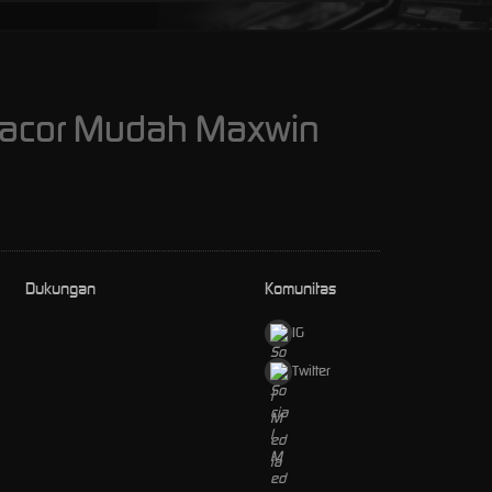
 Gacor Mudah Maxwin
Dukungan
Komunitas
IG
Twitter