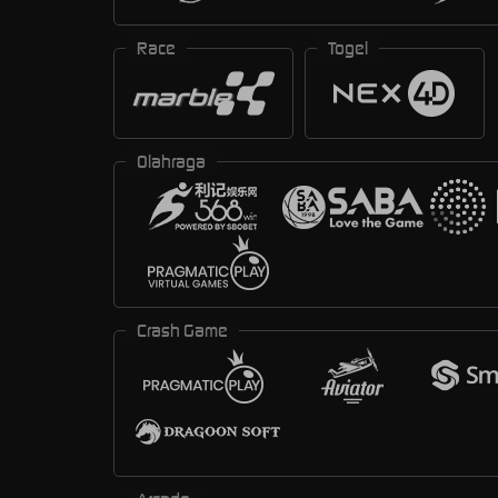
Race
Togel
Olahraga
Crash Game