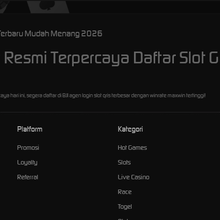
r Terbaru Mudah Menang 2026
 Resmi Terpercaya Daftar Slot
a hari ini, segera daftar di BJI agen login slot qris terbesar dengan winrate maxwin tertinggi!
Platform
Kategori
Promosi
Hot Games
Loyalty
Slots
Referral
Live Casino
Race
Togel