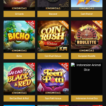
32 Cards
Baccarat
Cash Rocket
Bicho
Coin Rush Deluxe
European Roulette
Bai Cao Black & Red
Teen Patti Versus
Indonesian Animal Dice