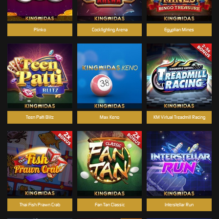
Plinko
Cockfighting Arena
Egyptian Mines
Teen Patti Blitz
Max Keno
KM Virtual Treadmill Racing
Thai Fish Prawn Crab
Fan Tan Classic
Interstellar Run