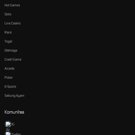
Hot Games
Slots
Live Casino
Race
Togel
Olahraga
Crash Game
Arcade
Poker
E-Sports
Sabung Ayam
Komunitas
IG
Twitter