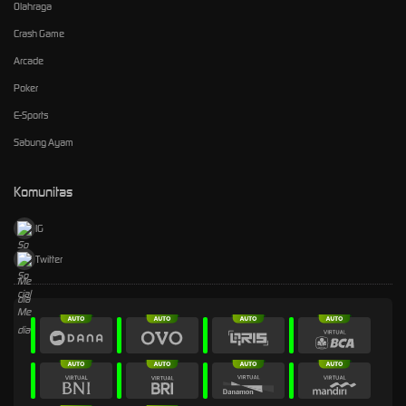
Olahraga
Crash Game
Arcade
Poker
E-Sports
Sabung Ayam
Komunitas
IG
Twitter