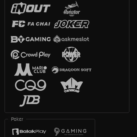
Poker