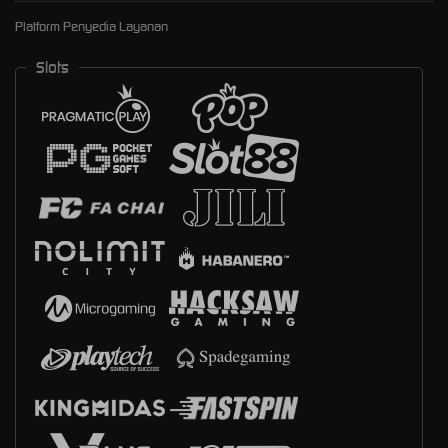
Platform Penyedia Layanan
Slots