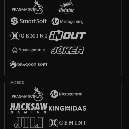
Arcade