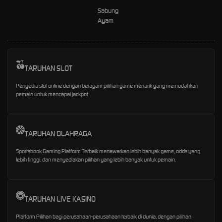
Sabung
Ayam
TARUHAN SLOT
Penyedia slot online dengan beragam pilihan game menarik yang memudahkan
pemain untuk mencapai jackpot
TARUHAN OLAHRAGA
Sportsbook Gaming Platform Terbaik menawarkan lebih banyak game, odds yang
lebih tinggi, dan menyediakan pilihan yang lebih banyak untuk pemain.
TARUHAN LIVE KASINO
Platform Pilihan bagi perusahaan-perusahaan terbaik di dunia, dengan pilihan