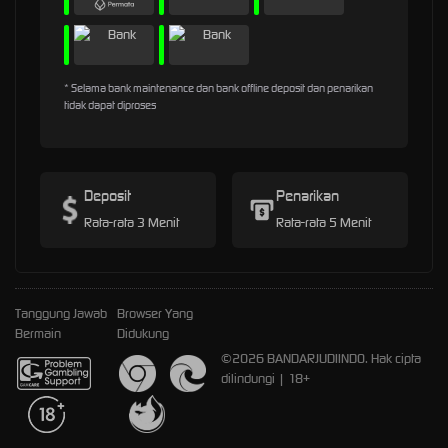
* Selama bank maintenance dan bank offline deposit dan penarikan
tidak dapat diproses
Deposit
Penarikan
Rata-rata 3 Menit
Rata-rata 5 Menit
Tanggung Jawab
Browser Yang
Bermain
Didukung
©2026 BANDARJUDIINDO. Hak cipta
dilindungi | 18+