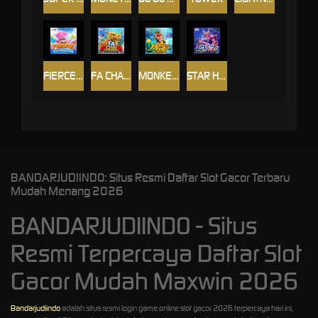
FIERCE FISHING
FA CHAI FISHING
MONKEY KING FISHING
STAR HUNTER
BANDARJUDIINDO: Situs Resmi Daftar Slot Gacor Terbaru
Mudah Menang 2026
BANDARJUDIINDO - Situs
Resmi Terpercaya Daftar Slot
Gacor Mudah Maxwin 2026
Bandarjudiindo
adalah situs resmi login game online slot gacor 2026 terpercaya hari ini,