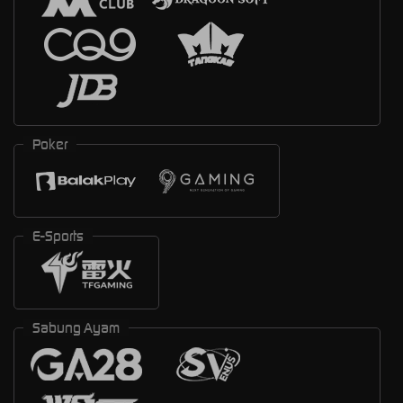
Poker
E-Sports
Sabung Ayam