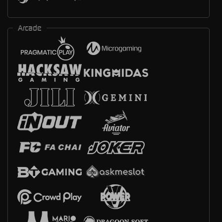
Arcade