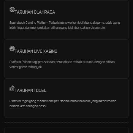
TARUHAN OLAHRAGA
Sportsbook Gaming Platform Terbaik menawarkan lebih banyak game, odds yang
lebih tinggi, dan menyediakan pilihan yang lebih banyak untuk pemain.
TARUHAN LIVE KASINO
Platform Pilihan bagi perusahaan-perusahaan terbaik di dunia, dengan pilihan
variasi game terbanyak
TARUHAN TOGEL
Platform togel yang menarik dari perusahan terbaik di dunia yang menawarkan
hadiah kemenangan besar