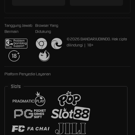
Tanggung Jawab
Browser Yang
Bermain
Didukung
©2026 BANDARJUDIINDO. Hak cipta
dilindungi | 18+
Platform Penyedia Layanan
Slots