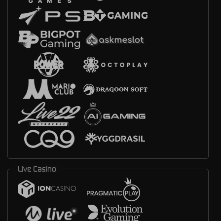
Live Casino