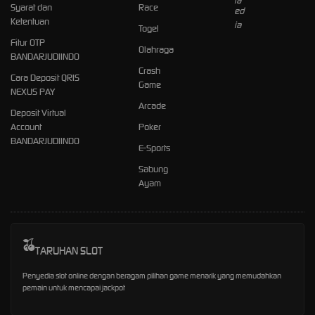
Syarat dan
Race
Ketentuan
Togel
Fitur OTP
Olahraga
BANDARJUDIINDO
Crash
Cara Deposit QRIS
Game
NEXUS PAY
Arcade
Deposit Virtual
Account
Poker
BANDARJUDIINDO
E-Sports
Sabung
Ayam
TARUHAN SLOT
Penyedia slot online dengan beragam pilihan game menarik yang memudahkan
pemain untuk mencapai jackpot