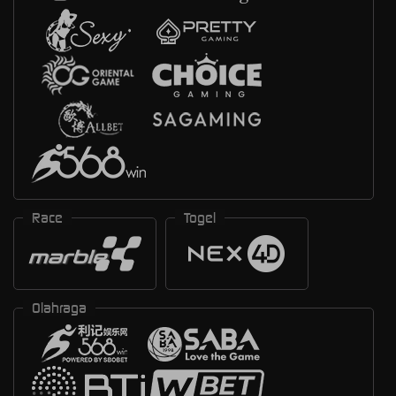
Race
Togel
Olahraga