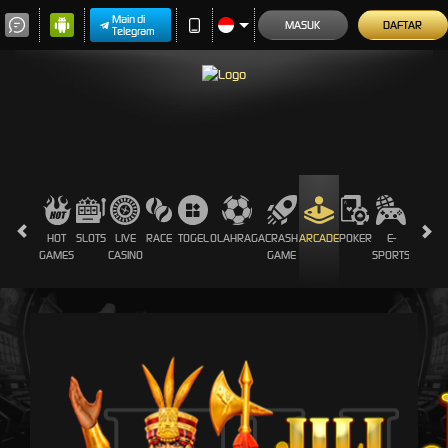
Main di
MASUK
DAFTAR
Telegram
HOT
SLOTS
LIVE
RACE
TOGEL
OLAHRAGA
CRASH
ARCADE
POKER
E-
SABUN
GAMES
CASINO
GAME
SPORTS
AYAM