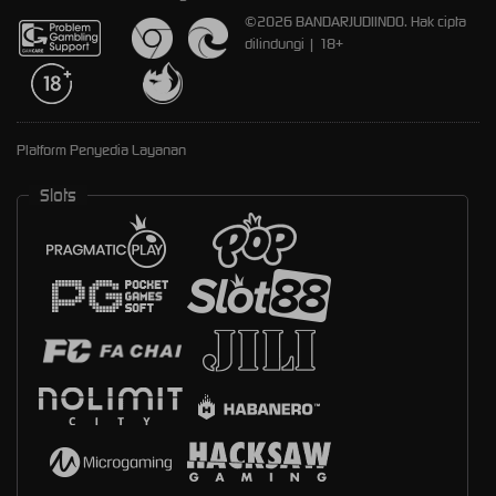
©2026 BANDARJUDIINDO. Hak cipta
dilindungi | 18+
Platform Penyedia Layanan
Slots