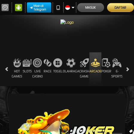
Main di
MASUK
DAFTAR
Telegram
HOT
SLOTS
LIVE
RACE
TOGEL
OLAHRAGA
CRASH
ARCADE
POKER
E-
SABUN
GAMES
CASINO
GAME
SPORTS
AYAM