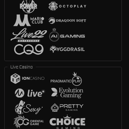
Live Casino