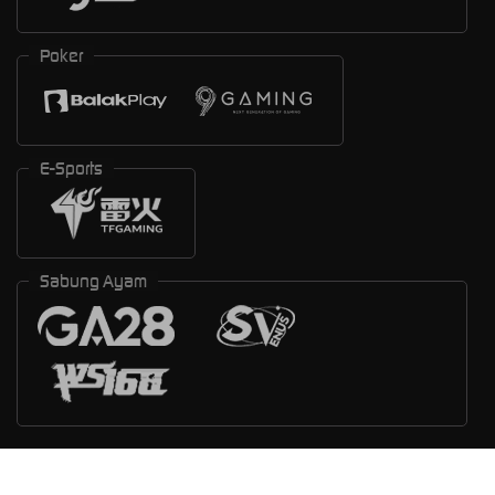
Poker
E-Sports
Sabung Ayam