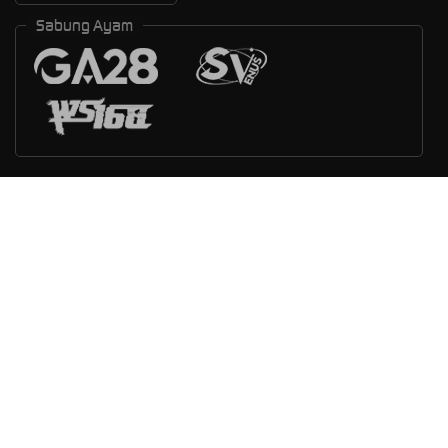
Sabung Ayam