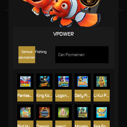
VPOWER
Semua
Fishing
permainan
Fantasy Unicorn
King Kong’s Rampage
Legendary Panda
Daily Fishing
Li Kui Pi Yu
Bird Hunter
Dragon Storm
Insect Paradise
Monster Awaken plus
Sea Food Paradise II Plus