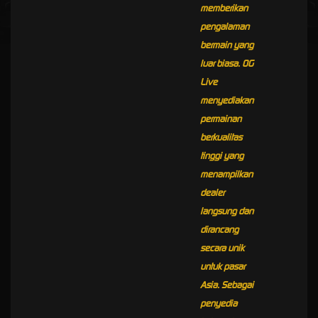
memberikan
pengalaman
bermain yang
luar biasa. OG
Live
menyediakan
permainan
berkualitas
tinggi yang
menampilkan
dealer
langsung dan
dirancang
secara unik
untuk pasar
Asia. Sebagai
penyedia