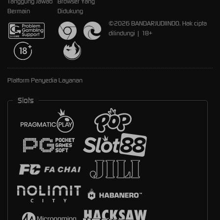
Tanggung Jawab
Browser Yang
Bermain
Didukung
©2026 BANDARJUDIINDO. Hak cipta
dilindungi | 18+
Platform Penyedia Layanan
Slots