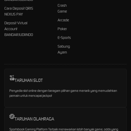
Crash
Cara Deposit QRIS
Game
NEXUS PAY
Arcade
Deposit Virtual
Account
Poker
BANDARJUDIINDO
E-Sports
Sabung
Ayam
TARUHAN SLOT
Penyedia slot online dengan beragam pilihan game menarik yang memudahkan
pemain untuk mencapai jackpot
TARUHAN OLAHRAGA
Sportsbook Gaming Platform Terbaik menawarkan lebih banyak game, odds yang