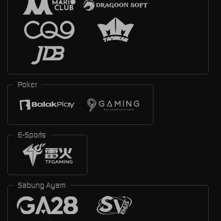
Poker
E-Sports
Sabung Ayam