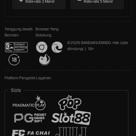
Rata-rata 3 Menit
Rata-rata 5 Menit
Tanggung Jawab
Browser Yang
Bermain
Didukung
©2026 BANDARJUDIINDO. Hak cipta
dilindungi | 18+
Platform Penyedia Layanan
Slots