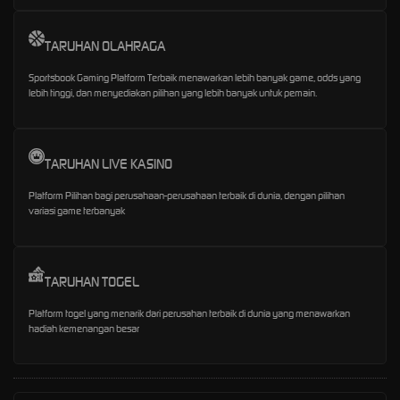
TARUHAN OLAHRAGA
Sportsbook Gaming Platform Terbaik menawarkan lebih banyak game, odds yang
lebih tinggi, dan menyediakan pilihan yang lebih banyak untuk pemain.
TARUHAN LIVE KASINO
Platform Pilihan bagi perusahaan-perusahaan terbaik di dunia, dengan pilihan
variasi game terbanyak
TARUHAN TOGEL
Platform togel yang menarik dari perusahan terbaik di dunia yang menawarkan
hadiah kemenangan besar