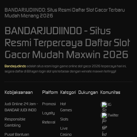
BANDARJUDIINDO: Situs Resmi Daftar Slot Gacor Terbaru
Mudah Menang 2026
BANDARJUDIINDO - Situs
Resmi Terpercaya Daftar Slot
Gacor Mudah Maxwin 2026
Bandarjudiindo
adalah situs resmi login game online slot gacor 2026 terpercaya hari ini,
segera daftar di BJI agen login slot qris terbesar dengan winrate maxwin tertinggi!
Kebijaksanaan
Platform
Kategori
Dukungan
Komunitas
Judi Online 24 Jam -
Promosi
Hot
IG
BANDAR JUDI INDO
Games
Loyalty
Twitter
Responsible
Slots
Referral
Gambling
Live
Pusat Bantuan
Casino