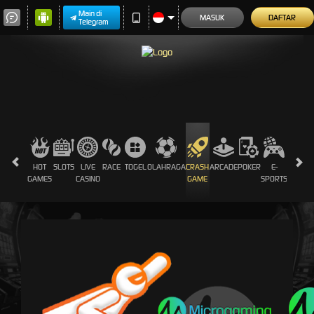
Main di
MASUK
DAFTAR
Telegram
HOT
SLOTS
LIVE
RACE
TOGEL
OLAHRAGA
CRASH
ARCADE
POKER
E-
SABUN
GAMES
CASINO
GAME
SPORTS
AYAM