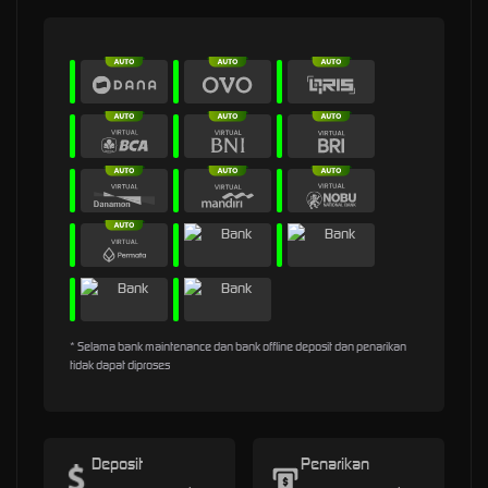
* Selama bank maintenance dan bank offline deposit dan penarikan
tidak dapat diproses
Deposit
Penarikan