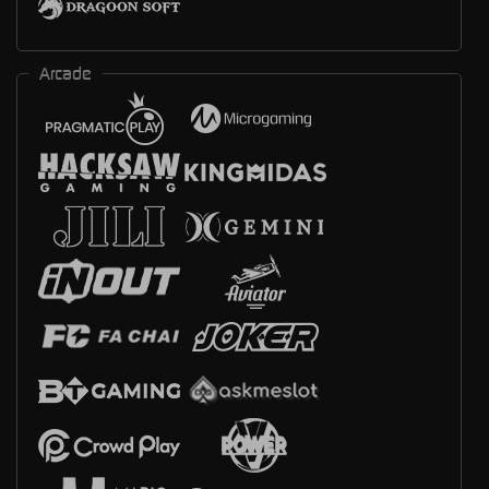
Arcade