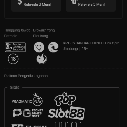
Rata-rata 3 Menit
Rata-rata 5 Menit
Tanggung Jawab
Browser Yang
Bermain
Didukung
©2026 BANDARJUDIINDO. Hak cipta
dilindungi | 18+
Platform Penyedia Layanan
Slots