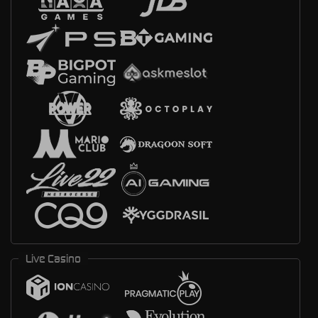
Live Casino