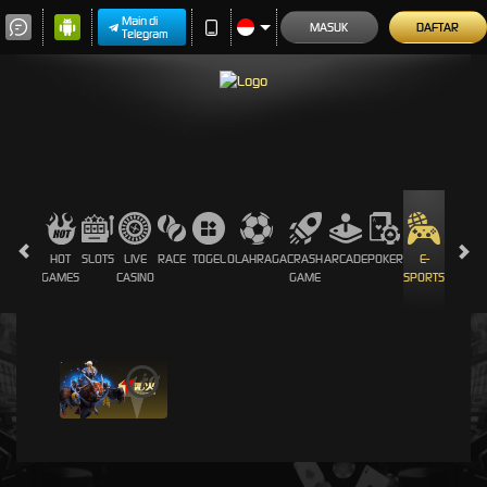
Main di
MASUK
DAFTAR
Telegram
HOT
SLOTS
LIVE
RACE
TOGEL
OLAHRAGA
CRASH
ARCADE
POKER
E-
SABUN
GAMES
CASINO
GAME
SPORTS
AYAM
i