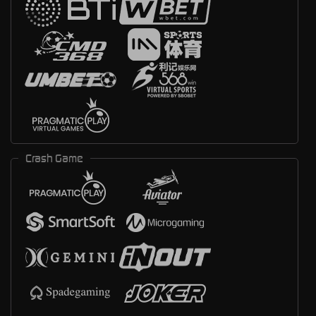
Crash Game