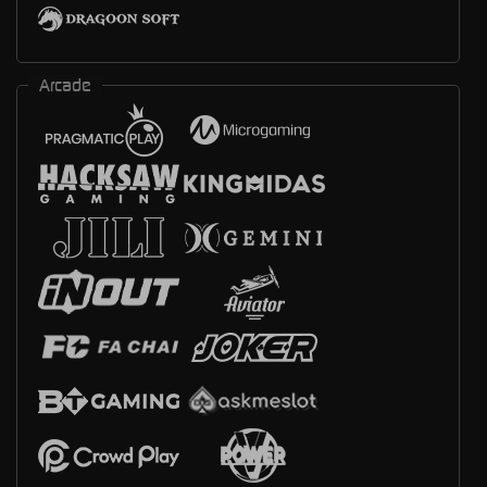
Arcade