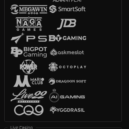
Live Casino