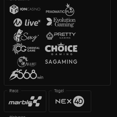
Race
Togel