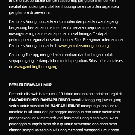
anda. Untuk berbicara dengan seseorang yang bisa memberikan
nasihat dan dukungan, silahkan hubungi salah satu dari organisasi
yang tertera di bawah ini.
Gamblers Anonymous adalah kumpulan dari pria dan wanita yang
bergabung bersama untuk membantu masalah perjudian mereka
masing-masing dan sesama pemain berat lainnya. Terdapat
perkumpulan regional di seluruh dunia. Situs Pelayanan internasional
Gamblers Anonymous ada di:
www.gamblersanonymous.org
Gambling Therapy menyediakan bantuan dan bimbingan untuk
siapapun yang terdampak buruk oleh perjudian. Situs ini bisa diakses
di:
www.gamblingtherapy.org
BERJUDI DIBAWAH UMUR
Bertaruh dibawah batas umur 18 tahun merupakan tindakan ilegal di
BANDARJUDIINDO
.
BANDARJUDIINDO
memiliki tanggung jawab yang
serius untuk masalah ini.
BANDARJUDIINDO
mempunyai hak untuk
meminta bukti umur dari pelanggan manapun dan untuk melakukan
pengecekan untuk memverifikasi informasi yang disediakan. Akun
pelanggan mungkin akan ditutup untuk sementara dan dana akan
ditahan sampai tersedia bukti yang memadai mengenai umur anda.