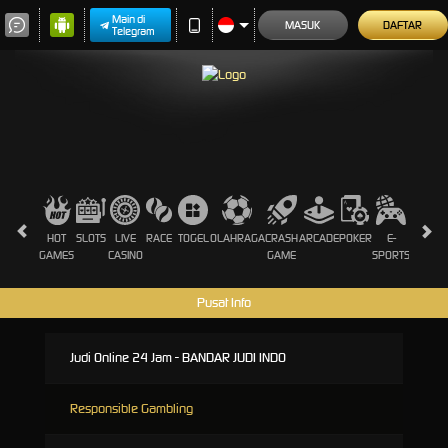
Main di
MASUK
DAFTAR
Telegram
HOT
SLOTS
LIVE
RACE
TOGEL
OLAHRAGA
CRASH
ARCADE
POKER
E-
SABUN
GAMES
CASINO
GAME
SPORTS
AYAM
Pusat Info
Judi Online 24 Jam - BANDAR JUDI INDO
Responsible Gambling