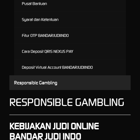
Pusat Bantuan
Syarat dan Ketentuan
Fitur OTP BANDARJUDIINDO
Cara Deposit QRIS NEXUS PAY
Deposit Virtual Account BANDARJUDIINDO
Responsible Gambling
RESPONSIBLE GAMBLING
KEBIJAKAN JUDI ONLINE
BANDAR JUDI INDO