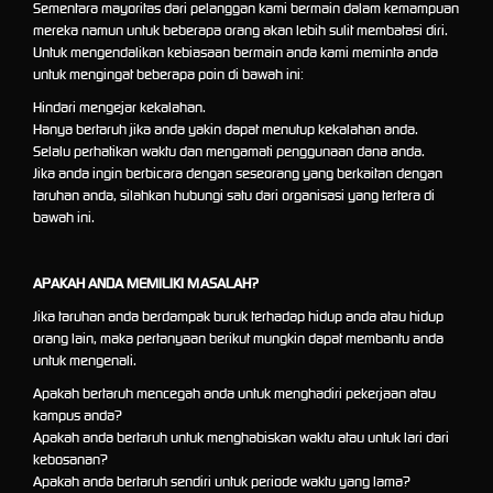
Sementara mayoritas dari pelanggan kami bermain dalam kemampuan
mereka namun untuk beberapa orang akan lebih sulit membatasi diri.
Untuk mengendalikan kebiasaan bermain anda kami meminta anda
untuk mengingat beberapa poin di bawah ini:
Hindari mengejar kekalahan.
Hanya bertaruh jika anda yakin dapat menutup kekalahan anda.
Selalu perhatikan waktu dan mengamati penggunaan dana anda.
Jika anda ingin berbicara dengan seseorang yang berkaitan dengan
taruhan anda, silahkan hubungi satu dari organisasi yang tertera di
bawah ini.
APAKAH ANDA MEMILIKI MASALAH?
Jika taruhan anda berdampak buruk terhadap hidup anda atau hidup
orang lain, maka pertanyaan berikut mungkin dapat membantu anda
untuk mengenali.
Apakah bertaruh mencegah anda untuk menghadiri pekerjaan atau
kampus anda?
Apakah anda bertaruh untuk menghabiskan waktu atau untuk lari dari
kebosanan?
Apakah anda bertaruh sendiri untuk periode waktu yang lama?