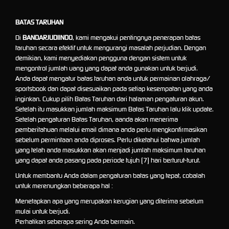
BATAS TARUHAN
Di
BANDARJUDIINDO
, kami mengakui pentingnya penerapan batas
taruhan secara efektif untuk mengurangi masalah perjudian. Dengan
demikian, kami menyediakan pengguna dengan sistem untuk
mengontrol jumlah uang yang dapat anda gunakan untuk berjudi.
Anda dapat mengatur batas taruhan anda untuk permainan olahraga/
sportsbook dan dapat disesuaikan pada setiap kesempatan yang anda
inginkan. Cukup pilih Batas Taruhan dari halaman pengaturan akun.
Setelah itu masukkan jumlah maksimum Batas Taruhan lalu klik update.
Setelah pengaturan Batas Taruhan, aanda akan menerima
pemberitahuan melalui email dimana anda perlu mengkonfirmasikan
sebelum permintaan anda diproses. Perlu diketahui bahwa jumlah
yang telah anda masukkan akan menjadi jumlah maksimum taruhan
yang dapat anda pasang pada periode tujuh (7) hari berturut-turut.
Untuk membantu Anda dalam pengaturan batas yang tepat, cobalah
untuk merenungkan beberapa hal :
Menetapkan apa yang merupakan kerugian yang diterima sebelum
mulai untuk berjudi.
Perhatikan seberapa sering Anda bermain.