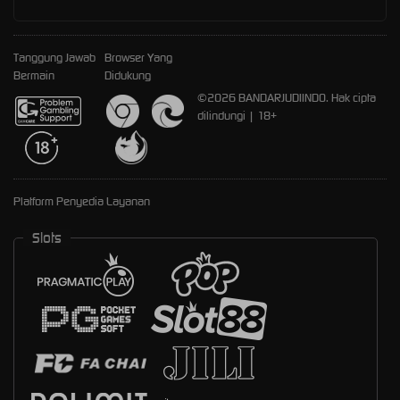
Tanggung Jawab
Browser Yang
Bermain
Didukung
©2026 BANDARJUDIINDO. Hak cipta
dilindungi | 18+
Platform Penyedia Layanan
Slots