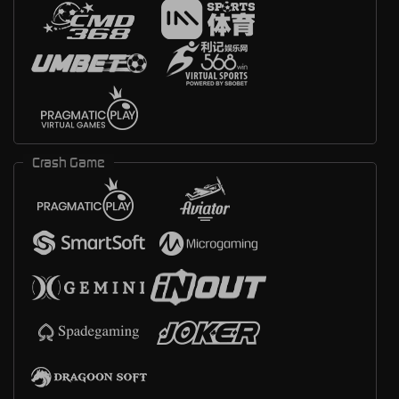
Crash Game