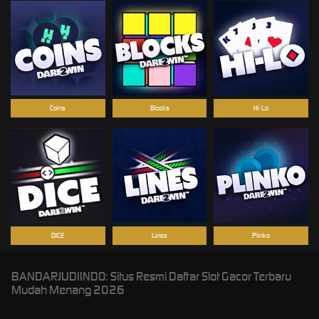
Coins
Blocks
Hi-Lo
DICE
Lines
Plinko
BANDARJUDIINDO: Situs Resmi Daftar Slot Gacor Terbaru
Mudah Menang 2026