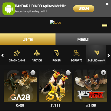
×
BANDARJUDIINDO Aplikasi Mobile
UNDUH
Jangan tampilkan lagi hari ini
Daftar
Masuk
AGA
CRASH GAME
ARCADE
POKER
E-SPORTS
SABUNG AYAM
i
i
i
GA28
SV388
WS168