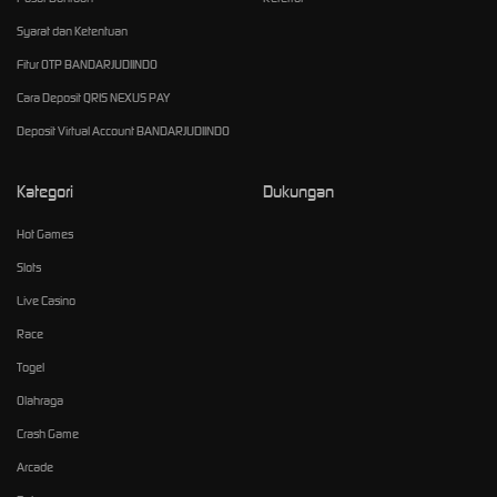
Syarat dan Ketentuan
Fitur OTP BANDARJUDIINDO
Cara Deposit QRIS NEXUS PAY
Deposit Virtual Account BANDARJUDIINDO
Kategori
Dukungan
Hot Games
Slots
Live Casino
Race
Togel
Olahraga
Crash Game
Arcade