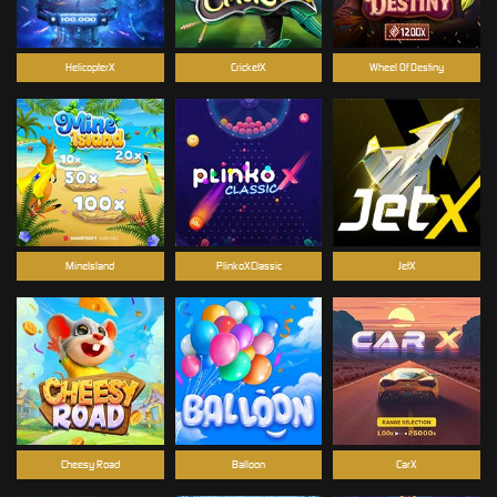
HelicopterX
CricketX
Wheel Of Destiny
MineIsland
PlinkoXClassic
JetX
Cheesy Road
Balloon
CarX