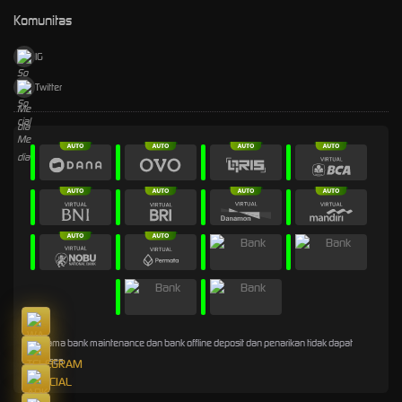
Komunitas
IG
Twitter
* Selama bank maintenance dan bank offline deposit dan penarikan tidak dapat
diproses