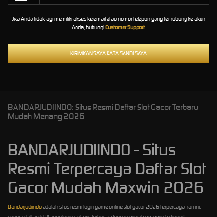
Jika Anda tidak lagi memiliki akses ke email atau nomor telepon yang terhubung ke akun
Anda, hubungi
Customer Support
.
BANDARJUDIINDO: Situs Resmi Daftar Slot Gacor Terbaru
Mudah Menang 2026
BANDARJUDIINDO - Situs
Resmi Terpercaya Daftar Slot
Gacor Mudah Maxwin 2026
Bandarjudiindo
adalah situs resmi login game online slot gacor 2026 terpercaya hari ini,
segera daftar di BJI agen login slot qris terbesar dengan winrate maxwin tertinggi!