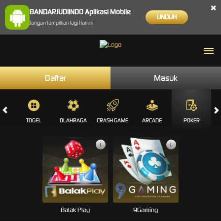
×
BANDARJUDIINDO Aplikasi Mobile
UNDUH
Jangan tampilkan lagi hari ini
Daftar
Masuk
E
TOGEL
OLAHRAGA
CRASH GAME
ARCADE
POKER
i
i
Balak Play
9Gaming