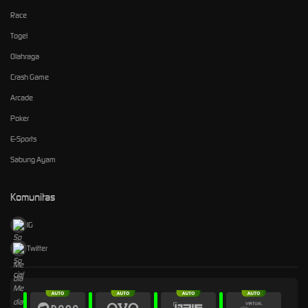
Race
Togel
Olahraga
Crash Game
Arcade
Poker
E-Sports
Sabung Ayam
Komunitas
IG
Twitter