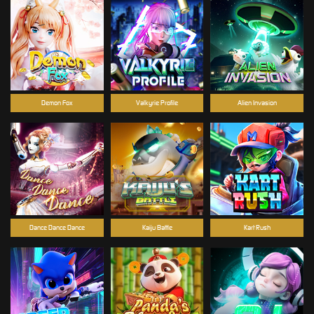
Demon Fox
Valkyrie Profile
Alien Invasion
Dance Dance Dance
Kaiju Battle
Kart Rush