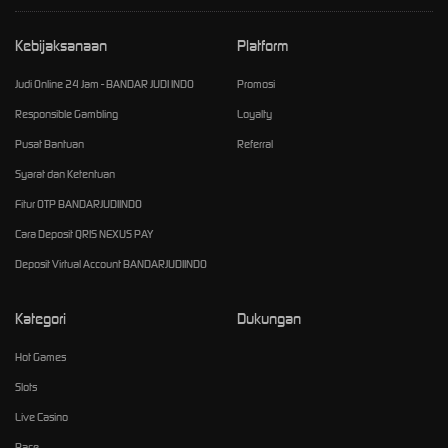
Kebijaksanaan
Platform
Judi Online 24 Jam - BANDAR JUDI INDO
Promosi
Responsible Gambling
Loyalty
Pusat Bantuan
Referral
Syarat dan Ketentuan
Fitur OTP BANDARJUDIINDO
Cara Deposit QRIS NEXUS PAY
Deposit Virtual Account BANDARJUDIINDO
Kategori
Dukungan
Hot Games
Slots
Live Casino
Race