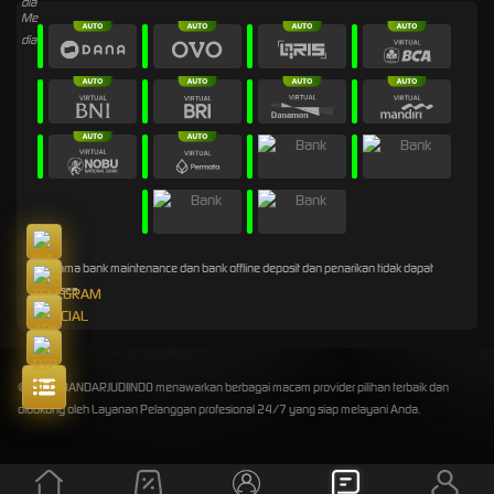
* Selama bank maintenance dan bank offline deposit dan penarikan tidak dapat
diproses
©2026 BANDARJUDIINDO menawarkan berbagai macam provider pilihan terbaik dan
didukung oleh Layanan Pelanggan profesional 24/7 yang siap melayani Anda.