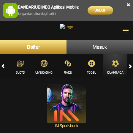
×
BANDARJUDIINDO Aplikasi Mobile
UNDUH
Jangan tampilkan lagi hari ini
Daftar
Masuk
MES
SLOTS
LIVE CASINO
RACE
TOGEL
OLAHRAGA
C
IM Sportsbook